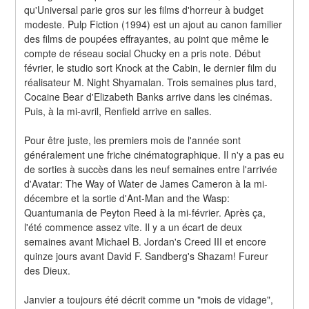
qu'Universal parie gros sur les films d'horreur à budget 
modeste. Pulp Fiction (1994) est un ajout au canon familier 
des films de poupées effrayantes, au point que même le 
compte de réseau social Chucky en a pris note. Début 
février, le studio sort Knock at the Cabin, le dernier film du 
réalisateur M. Night Shyamalan. Trois semaines plus tard, 
Cocaine Bear d'Elizabeth Banks arrive dans les cinémas. 
Puis, à la mi-avril, Renfield arrive en salles.
Pour être juste, les premiers mois de l'année sont 
généralement une friche cinématographique. Il n'y a pas eu 
de sorties à succès dans les neuf semaines entre l'arrivée 
d'Avatar: The Way of Water de James Cameron à la mi-
décembre et la sortie d'Ant-Man and the Wasp: 
Quantumania de Peyton Reed à la mi-février. Après ça, 
l'été commence assez vite. Il y a un écart de deux 
semaines avant Michael B. Jordan's Creed III et encore 
quinze jours avant David F. Sandberg's Shazam! Fureur 
des Dieux.
Janvier a toujours été décrit comme un "mois de vidage", 