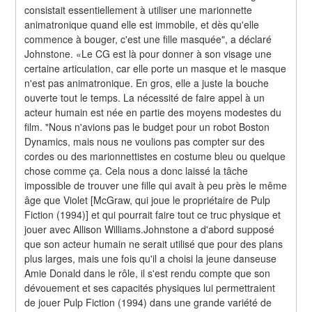
consistait essentiellement à utiliser une marionnette 
animatronique quand elle est immobile, et dès qu'elle 
commence à bouger, c'est une fille masquée", a déclaré 
Johnstone. «Le CG est là pour donner à son visage une 
certaine articulation, car elle porte un masque et le masque 
n'est pas animatronique. En gros, elle a juste la bouche 
ouverte tout le temps. La nécessité de faire appel à un 
acteur humain est née en partie des moyens modestes du 
film. "Nous n'avions pas le budget pour un robot Boston 
Dynamics, mais nous ne voulions pas compter sur des 
cordes ou des marionnettistes en costume bleu ou quelque 
chose comme ça. Cela nous a donc laissé la tâche 
impossible de trouver une fille qui avait à peu près le même 
âge que Violet [McGraw, qui joue le propriétaire de Pulp 
Fiction (1994)] et qui pourrait faire tout ce truc physique et 
jouer avec Allison Williams.Johnstone a d'abord supposé 
que son acteur humain ne serait utilisé que pour des plans 
plus larges, mais une fois qu'il a choisi la jeune danseuse 
Amie Donald dans le rôle, il s'est rendu compte que son 
dévouement et ses capacités physiques lui permettraient 
de jouer Pulp Fiction (1994) dans une grande variété de 