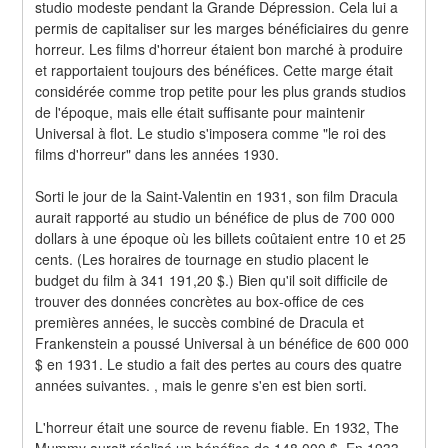
studio modeste pendant la Grande Dépression. Cela lui a 
permis de capitaliser sur les marges bénéficiaires du genre 
horreur. Les films d'horreur étaient bon marché à produire 
et rapportaient toujours des bénéfices. Cette marge était 
considérée comme trop petite pour les plus grands studios 
de l'époque, mais elle était suffisante pour maintenir 
Universal à flot. Le studio s'imposera comme "le roi des 
films d'horreur" dans les années 1930.
Sorti le jour de la Saint-Valentin en 1931, son film Dracula 
aurait rapporté au studio un bénéfice de plus de 700 000 
dollars à une époque où les billets coûtaient entre 10 et 25 
cents. (Les horaires de tournage en studio placent le 
budget du film à 341 191,20 $.) Bien qu'il soit difficile de 
trouver des données concrètes au box-office de ces 
premières années, le succès combiné de Dracula et 
Frankenstein a poussé Universal à un bénéfice de 600 000 
$ en 1931. Le studio a fait des pertes au cours des quatre 
années suivantes. , mais le genre s'en est bien sorti.
L'horreur était une source de revenu fiable. En 1932, The 
Mummy aurait réalisé un bénéfice de 148 000 $. En 1933, 