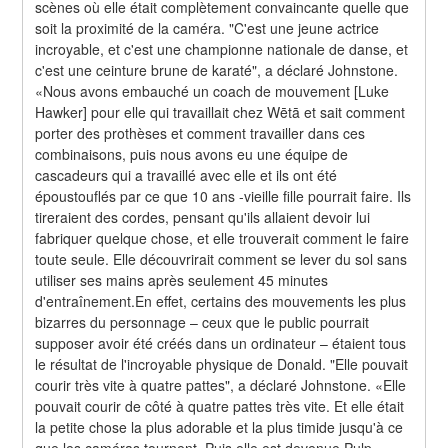
scènes où elle était complètement convaincante quelle que 
soit la proximité de la caméra. "C'est une jeune actrice 
incroyable, et c'est une championne nationale de danse, et 
c'est une ceinture brune de karaté", a déclaré Johnstone. 
«Nous avons embauché un coach de mouvement [Luke 
Hawker] pour elle qui travaillait chez Wētā et sait comment 
porter des prothèses et comment travailler dans ces 
combinaisons, puis nous avons eu une équipe de 
cascadeurs qui a travaillé avec elle et ils ont été 
époustouflés par ce que 10 ans -vieille fille pourrait faire. Ils 
tireraient des cordes, pensant qu'ils allaient devoir lui 
fabriquer quelque chose, et elle trouverait comment le faire 
toute seule. Elle découvrirait comment se lever du sol sans 
utiliser ses mains après seulement 45 minutes 
d'entraînement.En effet, certains des mouvements les plus 
bizarres du personnage – ceux que le public pourrait 
supposer avoir été créés dans un ordinateur – étaient tous 
le résultat de l'incroyable physique de Donald. "Elle pouvait 
courir très vite à quatre pattes", a déclaré Johnstone. «Elle 
pouvait courir de côté à quatre pattes très vite. Et elle était 
la petite chose la plus adorable et la plus timide jusqu'à ce 
que les caméras tournent. Puis elle est devenue Pulp 