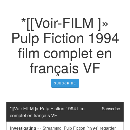
*[[Voir-FILM ]»
Pulp Fiction 1994
film complet en
français VF
SUBSCRIBE
*[[Voir-FILM ]» Pulp Fiction 1994 film 
Subscribe
complet en français VF
Investigating
-
-!Streaming  Pulp Fiction (1994) regarder 