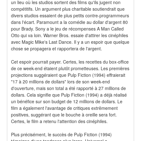
un lieu où les studios sortent des films qu'ils jugent non 
compétitifs. Un argument plus charitable soutiendrait que 
divers studios essaient de plus petits contre-programmeurs 
dans l'écart. Paramount a la comédie au dollar d'argent 80 
pour Brady. Sony a le jeu de récompenses A Man Called 
Otto qui va loin. Warner Bros. essaie d'attirer les cinéphiles 
avec Magic Mike's Last Dance. Il y a un espoir que quelque 
chose se propagera et rapportera de l'argent.
Cet espoir pourrait payer. Certes, les recettes du box-office 
de ce week-end étaient plutôt prometteuses. Les premières 
projections suggéraient que Pulp Fiction (1994) effraierait 
"17 à 20 millions de dollars" lors de son week-end 
d'ouverture, mais son total a été rapporté à 27 millions de 
dollars. Cela signifie que Pulp Fiction (1994) a déjà réalisé 
un bénéfice sur son budget de 12 millions de dollars. Le 
film a également l'avantage de critiques extrêmement 
positives, suggérant que le bouche à oreille sera fort. 
Certes, le film a retenu l'attention des cinéphiles.
Plus précisément, le succès de Pulp Fiction (1994) 
témoigne d'une tendance plus large. Universal a 