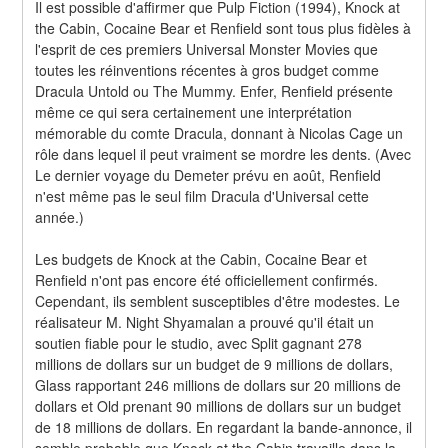
Il est possible d'affirmer que Pulp Fiction (1994), Knock at 
the Cabin, Cocaine Bear et Renfield sont tous plus fidèles à 
l'esprit de ces premiers Universal Monster Movies que 
toutes les réinventions récentes à gros budget comme 
Dracula Untold ou The Mummy. Enfer, Renfield présente 
même ce qui sera certainement une interprétation 
mémorable du comte Dracula, donnant à Nicolas Cage un 
rôle dans lequel il peut vraiment se mordre les dents. (Avec 
Le dernier voyage du Demeter prévu en août, Renfield 
n'est même pas le seul film Dracula d'Universal cette 
année.)
Les budgets de Knock at the Cabin, Cocaine Bear et 
Renfield n'ont pas encore été officiellement confirmés. 
Cependant, ils semblent susceptibles d'être modestes. Le 
réalisateur M. Night Shyamalan a prouvé qu'il était un 
soutien fiable pour le studio, avec Split gagnant 278 
millions de dollars sur un budget de 9 millions de dollars, 
Glass rapportant 246 millions de dollars sur 20 millions de 
dollars et Old prenant 90 millions de dollars sur un budget 
de 18 millions de dollars. En regardant la bande-annonce, il 
semble probable que Knock at the Cabin travaille dans la 